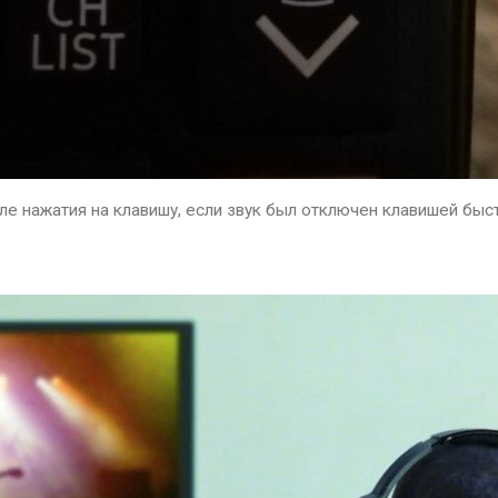
е нажатия на клавишу, если звук был отключен клавишей быст